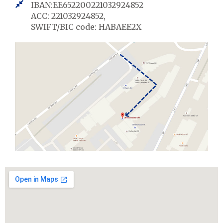
IBAN:EE652200221032924852
ACC: 221032924852,
SWIFT/BIC code: HABAEE2X