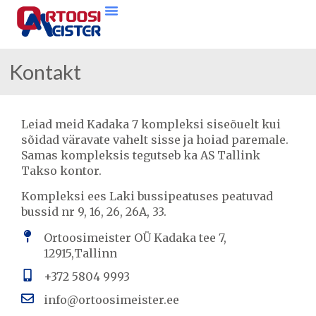
Kontakt
Leiad meid Kadaka 7 kompleksi siseõuelt kui
sõidad väravate vahelt sisse ja hoiad paremale.
Samas kompleksis tegutseb ka AS Tallink
Takso kontor.
Kompleksi ees Laki bussipeatuses peatuvad
bussid nr 9, 16, 26, 26A, 33.
Ortoosimeister OÜ Kadaka tee 7,
12915,Tallinn
+372 5804 9993
info@ortoosimeister.ee